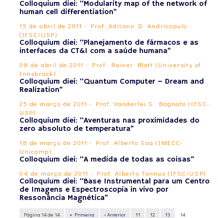
Colloquium diei: “Modularity map of the network of
human cell differentiation”
15 de abril de 2011 - Prof. Adriano D. Andricopulo
(IFSC/USP)
Colloquium diei: “Planejamento de fármacos e as
interfaces da CT&I com a saúde humana”
08 de abril de 2011 - Prof. Rainer Blatt (University of
Innsbruck)
Colloquium diei: “Quantum Computer – Dream and
Realization”
25 de março de 2011 - Prof. Vanderlei S. Bagnato (IFSC-
USP)
Colloquium diei: “Aventuras nas proximidades do
zero absoluto de temperatura”
18 de março de 2011 - Prof. Alberto Saa (IMECC-
Unicamp)
Colloquium diei: “A medida de todas as coisas”
04 de março de 2011 - Prof. Alberto Tannus (IFSC/USP)
Colloquium diei: “Base Instrumental para um Centro
de Imagens e Espectroscopia in vivo por
Ressonância Magnética”
Página 14 de 14
« Primeira
‹ Anterior
11
12
13
14