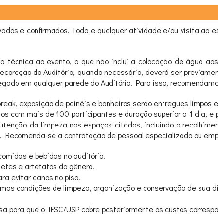
ervados e confirmados. Toda e qualquer atividade e/ou visita ao
 técnica ao evento, o que não inclui a colocação de água aos
 decoração do Auditório, quando necessária, deverá ser prev
regado em qualquer parede do Auditório. Para isso, recomendamos
e-break, exposição de painéis e banheiros serão entregues limpos
ntos com mais de 100 participantes e duração superior a 1 dia, e
nção da limpeza nos espaços citados, incluindo o recolhiment
o. Recomenda-se a contratação de pessoal especializado ou emp
omidas e bebidas no auditório.
fetes e artefatos do gênero.
ra evitar danos no piso.
smas condições de limpeza, organização e conservação de sua disp
sa para que o IFSC/USP cobre posteriormente os custos correspo