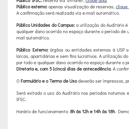
Público IFSC:
reserva via Intranet,
clique aqui
Público externo:
apenas visualização de reservas,
clique
A confirmação será realizada via e-mail automático.
Público Unidades do Campus:
a utilização do Auditório 
qualquer dano ocorrido no espaço durante o período de u
mail automático.
Público Externo:
órgãos ou entidades externas à USP som
laicas, apartidárias e sem fins lucrativos. A utilização 
por todo e qualquer dano ocorrido no espaço durante o 
Diretoria e, com 5 (cinco) dias de antecedência
. A conf
O
Formulário e o Termo de Uso
deverão ser impressos, pr
Será evitado o uso do Auditório nos períodos noturnos 
IFSC.
Horário de funcionamento:
8h às 12h e 14h às 18h
. Dema