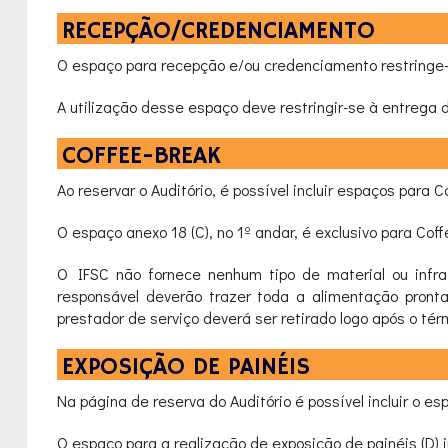
RECEPÇÃO/CREDENCIAMENTO
O espaço para recepção e/ou credenciamento restringe-s
A utilização desse espaço deve restringir-se à entrega d
COFFEE-BREAK
Ao reservar o Auditório, é possível incluir espaços par
O espaço anexo 18 (C), no 1º andar, é exclusivo para Co
O IFSC não fornece nenhum tipo de material ou infrae
responsável deverão trazer toda a alimentação pront
prestador de serviço deverá ser retirado logo após o tér
EXPOSIÇÃO DE PAINÉIS
Na página de reserva do Auditório é possível incluir o 
O espaço para a realização de exposição de painéis (D) i