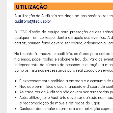
UTILIZAÇÃO
A utilização do Auditório restringe-se aos horários res
auditorio@ifsc.usp.br
O IFSC dispõe de equipe para prestação de assistência
qualquer item correspondente de apoio aos eventos. A
cartaz, banner, faixa deverá ser colado, adesivado ou p
No tocante à limpeza, o auditório, as áreas para coffe
higiênico, papel toalha e sabonete líquido. Para os eve
independente do número de pessoas e duração, a manute
como os insumos necessários para realização do serviç
É expressamente proibida a entrada e o consumo de c
Não são permitidos o uso, manuseio e disparo de con
As cadeiras do Auditório não devem ser arrastadas pa
Após utilização, o Auditório deve ser deixado nas me
a reacomodação de móveis retirados do lugar.
Qualquer dano maior acarretará a autorização expres