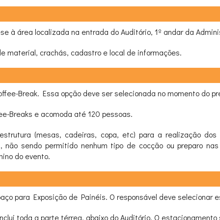
e à área localizada na entrada do Auditório, 1º andar da Admini
e material, crachás, cadastro e local de informações.
a Coffee-Break. Essa opção deve ser selecionada no momento do p
ffee-Breaks e acomoda até 120 pessoas.
strutura (mesas, cadeiras, copa, etc) para a realização dos
a, não sendo permitido nenhum tipo de cocção ou preparo nas 
mino do evento.
espaço para Exposição de Painéis. O responsável deve selecionar e
nclui toda a parte térrea, abaixo do Auditório. O estacionamento