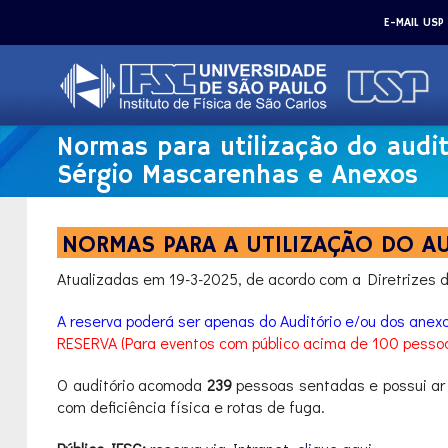
E-MAIL USP
Normas para utilização do audit
Sérgio Mascarenhas e Anexos
NORMAS PARA A UTILIZAÇÃO DO AU
Atualizadas em 19-3-2025, de acordo com a Diretrizes d
A reserva poderá ser apenas do Auditório e/ou dos anex
RESERVA (Para eventos com público acima de 100 pesso
O auditório acomoda
239
pessoas sentadas e possui ar 
com deficiência física e rotas de fuga.