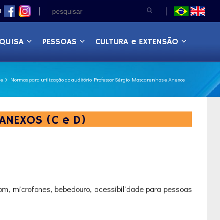
|
QUISA
PESSOAS
CULTURA e EXTENSÃO
e
Normas para utilização do auditório Professor Sérgio Mascarenhas e Anexos
ANEXOS (C e D)
om, microfones, bebedouro, acessibilidade para pessoas