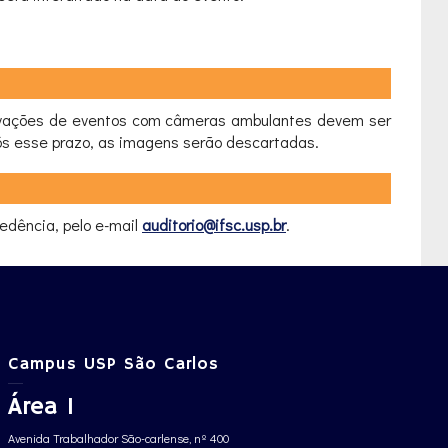
gravações de eventos com câmeras ambulantes devem ser
ós esse prazo, as imagens serão descartadas.
edência, pelo e-mail
auditorio@ifsc.usp.br
.
Campus USP São Carlos
Área 1
Avenida Trabalhador São-carlense, nº 400