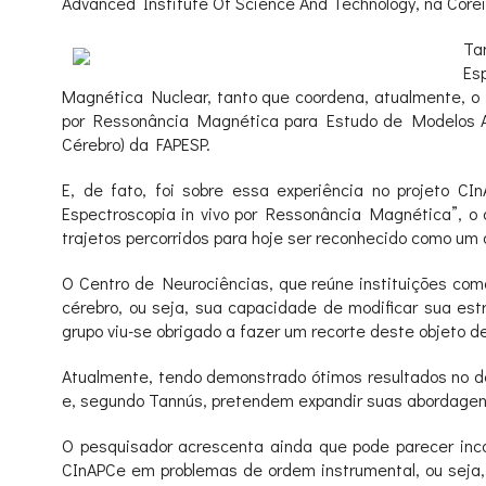
Advanced Institute Of Science And Technology, na Coré
Ta
Es
Magnética Nuclear, tanto que coordena, atualmente, o
por Ressonância Magnética para Estudo de Modelos An
Cérebro) da FAPESP.
E, de fato, foi sobre essa experiência no projeto C
Espectroscopia in vivo por Ressonância Magnética”, o d
trajetos percorridos para hoje ser reconhecido como um
O Centro de Neurociências, que reúne instituições como 
cérebro, ou seja, sua capacidade de modificar sua est
grupo viu-se obrigado a fazer um recorte deste objeto d
Atualmente, tendo demonstrado ótimos resultados no d
e, segundo Tannús, pretendem expandir suas abordagen
O pesquisador acrescenta ainda que pode parecer inc
CInAPCe em problemas de ordem instrumental, ou seja, 