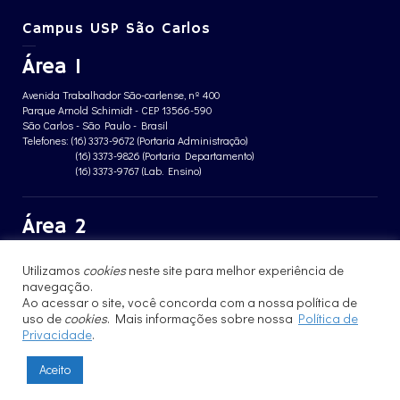
Campus USP São Carlos
Área 1
Avenida Trabalhador São-carlense, nº 400
Parque Arnold Schimidt - CEP 13566-590
São Carlos - São Paulo - Brasil
Telefones: (16) 3373-9672 (Portaria Administração)
(16) 3373-9826 (Portaria Departamento)
(16) 3373-9767 (Lab. Ensino)
Área 2
Avenida João Dagnone, nº 1100
Utilizamos
cookies
neste site para melhor experiência de
Jardim Santa Angelina - CEP 13563-120
navegação.
São Carlos - São Paulo - Brasil
Telefone: (16) 3373-8068 (Portaria prédio CFBio)
Ao acessar o site, você concorda com a nossa política de
(16) 3364-8070 (Portaria prédio poloTErRA)
uso de
cookies
. Mais informações sobre nossa
Política de
Privacidade
.
Aceito
© 2017 - 2023 | Instituto de Física de São Carlos