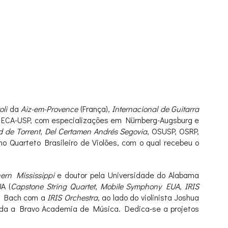
oli
da
Aiz-em-Provence
(França),
Internacional de Guitarra
a ECA-USP, com especializações em Nürnberg-Augsburg e
 de Torrent
,
Del Certamen Andrés Segovia
, OSUSP, OSRP,
 Quarteto Brasileiro de Violões, com o qual recebeu o
hern Mississippi
e doutor pela Universidade do Alabama
A (
Capstone String Quartet
,
Mobile Symphony EUA
,
IRIS
n Bach com a
IRIS Orchestra
, ao lado do violinista Joshua
nda a Bravo Academia de Música. Dedica-se a projetos