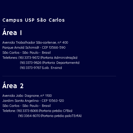
Campus USP São Carlos
Área 1
Avenida Trabalhador São-carlense, nº 400
Parque Arnold Schimidt - CEP 13566-590
São Carlos - São Paulo - Brasil
Telefones: (16) 3373-9672 (Portaria Administração)
(16) 3373-9826 (Portaria Departamento)
(16) 3373-9767 (Lab. Ensino)
Área 2
Avenida João Dagnone, nº 1100
Jardim Santa Angelina - CEP 13563-120
São Carlos - São Paulo - Brasil
Telefone: (16) 3373-8068 (Portaria prédio CFBio)
(16) 3364-8070 (Portaria prédio poloTErRA)