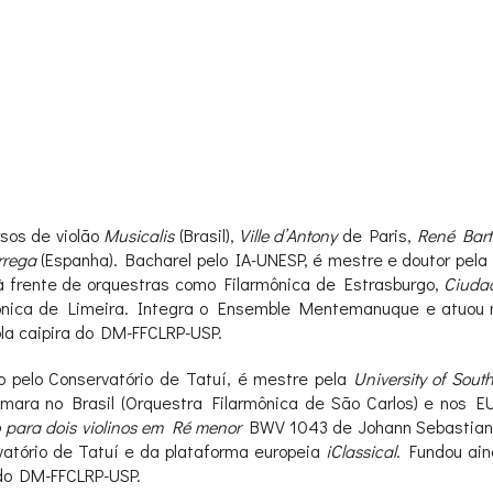
sos de violão
Musicalis
(Brasil),
Ville d’Antony
de Paris,
René Bart
rrega
(Espanha). Bacharel pelo IA-UNESP, é mestre e doutor pel
a à frente de orquestras como Filarmônica de Estrasburgo,
Ciudad
fônica de Limeira. Integra o Ensemble Mentemanuque e atuou no
iola caipira do DM-FFCLRP-USP.
 pelo Conservatório de Tatuí, é mestre pela
University of Sout
ara no Brasil (Orquestra Filarmônica de São Carlos) e nos EU
 para dois violinos em Ré menor
BWV 1043 de Johann Sebastia
rvatório de Tatuí e da plataforma europeia
iClassical
. Fundou ai
 do DM-FFCLRP-USP.