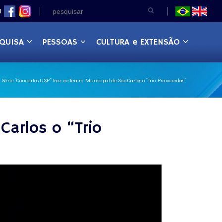
|
QUISA
PESSOAS
CULTURA e EXTENSÃO
Série “Concertos USP” traz ao Teatro Municipal de São Carlos o “Trio Praxicordas”
Carlos o “Trio