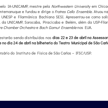
pelo IA-UNICAMP, mestre pela
Northwestern University
em Chicag
ntemanuque e fundou e dirige o
Fratres Cello Ensemble
. Atuou n
NESP e Filarmônica Bachiana SESI. Apresentou-se como solista 
 da UNICAMP, Sorocaba, Piracicaba e Belém, além da USP-Fila
re Chamber Orchestra
e
Bach Gamut Ensemble
nos EUA.
estarão sendo distribuídos nos
dias 22 e 23 de abril na Assesso
no dia 24 de abril na bilheteria do Teatro Municipal de São Carl
sário do Instituto de Física de São Carlos – IFSC/USP.