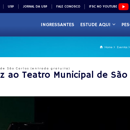
USP
JORNAL DA USP
FALE CONOSCO
IFSC NO YOUTUBE
INGRESSANTES
ESTUDE AQUI
PES
Home
Eventos
de São Carlos (entrada gratuita)
z ao Teatro Municipal de São 