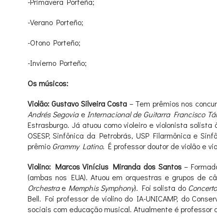
-Primavera Porteña;
-Verano Porteño;
-Otono Porteño;
-Invierno Porteño;
Os músicos:
Violão: Gustavo Silveira Costa
– Tem prêmios nos concur
Andrés Segovia
e
Internacional de Guitarra Francisco Tá
Estrasburgo. Já atuou como violeiro e violonista solist
OSESP, Sinfônica da Petrobrás, USP Filarmônica e Sin
prêmio
Grammy Latino
. É professor doutor de violão e v
Violino: Marcos Vinícius Miranda dos Santos
–
Formado
(ambas nos EUA). Atuou em orquestras e grupos de câm
Orchestra
e
Memphis Symphony
). Foi solista do
Concerto
Bell. Foi professor de violino do IA-UNICAMP, do Conse
sociais com educação musical. Atualmente é professor