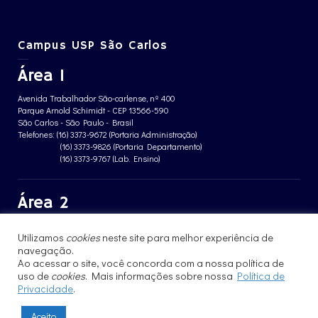
Campus USP São Carlos
Área 1
Avenida Trabalhador São-carlense, nº 400
Parque Arnold Schimidt - CEP 13566-590
São Carlos - São Paulo - Brasil
Telefones: (16) 3373-9672 (Portaria Administração)
(16) 3373-9826 (Portaria Departamento)
(16) 3373-9767 (Lab. Ensino)
Área 2
Avenida João Dagnone, nº 1100
Utilizamos
cookies
neste site para melhor experiência de
Jardim Santa Angelina - CEP 13563-120
São Carlos - São Paulo - Brasil
navegação.
Telefone: (16) 3373-8068 (Portaria prédio CFBio)
Ao acessar o site, você concorda com a nossa política de
(16) 3364-8070 (Portaria prédio poloTErRA)
uso de
cookies
. Mais informações sobre nossa
Política de
Privacidade
.
Aceito