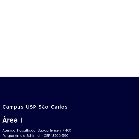
Campus USP São Carlos
Área 1
Avenida Trabalhador São-carlense, nº 400
Parque Arnold Schimidt - CEP 13566-590