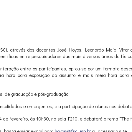
IFSC), através dos docentes José Hoyos, Leonardo Maia, Vitor 
 científicas entre pesquisadores das mais diversas áreas da físic
interação entre os participantes, optou-se por um formato desc
ia hora para exposição do assunto e mais meia hora para d
nos, de graduação e pós-graduação.
onsolidadas e emergentes, e a participação de alunos nos debat
de fevereiro, às 10h30, na sala F210, e debaterá o tema “The fir
, basta enviar e-mail para
hoyos@ifsc.usp.br
ou acessar o site