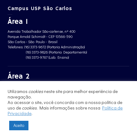
Campus USP São Carlos
Área 1
Avenida Trabalhador São-carlense, nº 400
Parque Arnold Schimidt - CEP 13566-590
São Carlos - São Paulo - Brasil
Telefones: (16) 3373-9672 (Portaria Administração)
(16) 3373-9826 (Portaria Departamento)
(16) 3373-9767 (Lab. Ensino)
Área 2
Avenida João Dagnone, nº 1100
Utilizamos
cookies
neste site para melhor experiência de
Jardim Santa Angelina - CEP 13563-120
São Carlos - São Paulo - Brasil
navegação.
Telefone: (16) 3373-8068 (Portaria prédio CFBio)
Ao acessar o site, você concorda com a nossa política de
(16) 3364-8070 (Portaria prédio poloTErRA)
uso de
cookies
. Mais informações sobre nossa
Política de
Privacidade
.
Aceito
© 2017 - 2023 | Instituto de Física de São Carlos