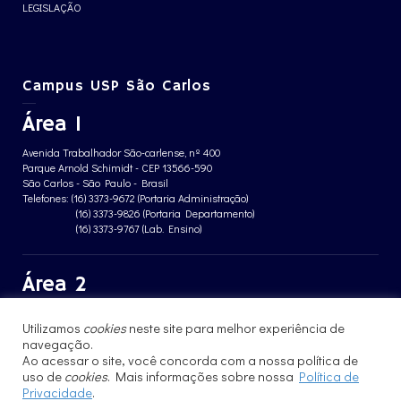
LEGISLAÇÃO
Campus USP São Carlos
Área 1
Avenida Trabalhador São-carlense, nº 400
Parque Arnold Schimidt - CEP 13566-590
São Carlos - São Paulo - Brasil
Telefones: (16) 3373-9672 (Portaria Administração)
(16) 3373-9826 (Portaria Departamento)
(16) 3373-9767 (Lab. Ensino)
Área 2
Avenida João Dagnone, nº 1100
Utilizamos
cookies
neste site para melhor experiência de
Jardim Santa Angelina - CEP 13563-120
São Carlos - São Paulo - Brasil
navegação.
Telefone: (16) 3373-8068 (Portaria prédio CFBio)
Ao acessar o site, você concorda com a nossa política de
(16) 3364-8070 (Portaria prédio poloTErRA)
uso de
cookies
. Mais informações sobre nossa
Política de
Privacidade
.