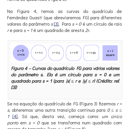
Na Figura 4, temos as curvas do quadrículo de
Fernández Guasti (que abreviaremos FG) para diferentes
valores do parâmetro
s
[3]
. Para
s = 0
é um círculo de raio
r
e para
s = 1
é um quadrado de aresta
2r
.
Figura 4 – Curvas do quadrículo FG para vários valores
do parâmetro s. Ela é um círculo para s = 0 e um
quadrado para s = 1 (para |x| ≤ r e |y| ≤ r) (Crédito: ref.
[3])
Se na equação do quadrículo de FG (Figura 3) fizermos
r =
s,
obteremos uma outra transição contínua para
0 ≤ s ≤
1
[4]
. Só que, desta vez, começa como
um único
ponto
em
s = 0
que se transforma num quadrado com
aresta de tamanho
2
em
s = 1
(Figura 5).