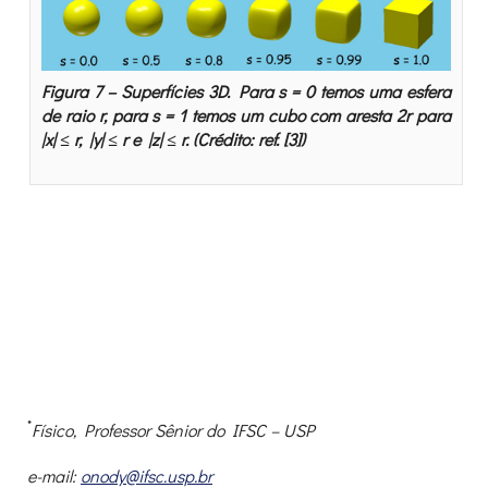
Figura 7 – Superfícies 3D. Para s = 0 temos uma esfera
de raio r, para s = 1 temos um cubo com aresta 2r para
|x| ≤ r, |y| ≤ r e |z| ≤ r. (Crédito: ref. [3])
*
Físico, Professor Sênior do IFSC – USP
e-mail:
onody@ifsc.usp.br