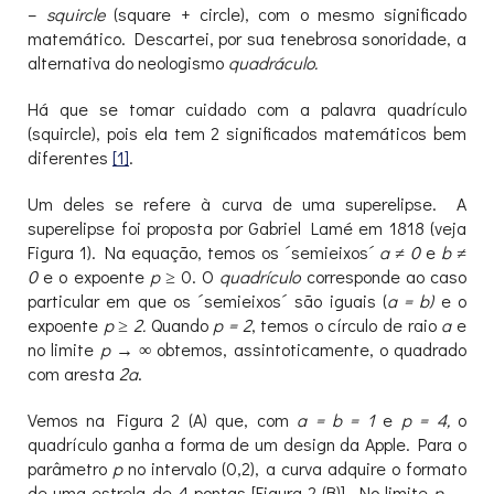
–
squircle
(square + circle), com o mesmo significado
matemático. Descartei, por sua tenebrosa sonoridade, a
alternativa do neologismo
quadráculo.
Há que se tomar cuidado com a palavra quadrículo
(squircle), pois ela tem 2 significados matemáticos bem
diferentes
[1]
.
Um deles se refere à curva de uma superelipse. A
superelipse foi proposta por Gabriel Lamé em 1818 (veja
Figura 1). Na equação, temos os ´semieixos´
a ≠ 0
e
b ≠
0
e o expoente
p ≥
0. O
quadrículo
corresponde ao caso
particular em que os ´semieixos´ são iguais (
a = b)
e o
expoente
p ≥ 2.
Quando
p = 2
, temos o círculo de raio
a
e
no limite
p
→ ∞ obtemos, assintoticamente, o quadrado
com aresta
2a
.
Vemos na Figura 2 (A) que, com
a = b = 1
e
p = 4,
o
quadrículo ganha a forma de um design da Apple. Para o
parâmetro
p
no intervalo (0,2), a curva adquire o formato
de uma estrela de 4 pontas [Figura 2 (B)]. No limite
p
→