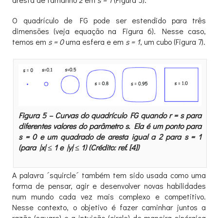
O quadrículo de FG pode ser estendido para três
dimensões (veja equação na Figura 6). Nesse caso,
temos em
s = 0
uma esfera e em
s = 1
, um cubo (Figura 7).
Figura 5 – Curvas do quadrículo FG quando r = s para
diferentes valores do parâmetro s. Ela é um ponto para
s = 0 e um quadrado de aresta igual a 2 para s = 1
(para |x| ≤ 1 e |y| ≤ 1) (Crédito: ref. [4])
A palavra ´squircle´ também tem sido usada como uma
forma de pensar, agir e desenvolver novas habilidades
num mundo cada vez mais complexo e competitivo.
Nesse contexto, o objetivo é fazer caminhar juntos a
razão (square) e a intuição (circle) de maneira sinérgica