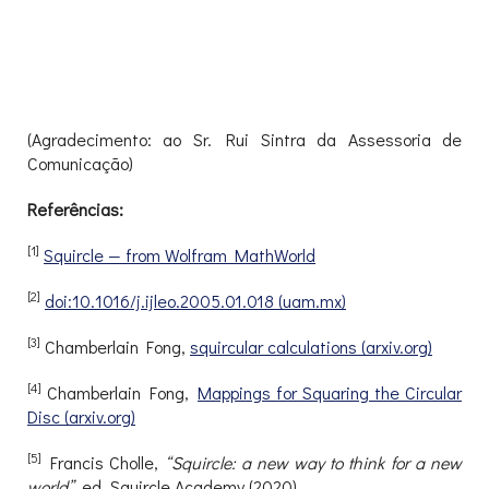
(Agradecimento: ao Sr. Rui Sintra da Assessoria de
Comunicação)
Referências:
[1]
Squircle — from Wolfram MathWorld
[2]
doi:10.1016/j.ijleo.2005.01.018 (uam.mx)
[3]
Chamberlain Fong,
squircular calculations (arxiv.org)
[4]
Chamberlain Fong,
Mappings for Squaring the Circular
Disc (arxiv.org)
[5]
Francis Cholle,
“Squircle: a new way to think for a new
world”
, ed. Squircle Academy (2020).