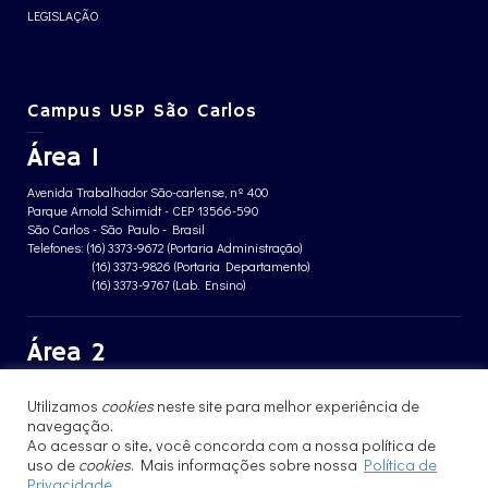
LEGISLAÇÃO
Campus USP São Carlos
Área 1
Avenida Trabalhador São-carlense, nº 400
Parque Arnold Schimidt - CEP 13566-590
São Carlos - São Paulo - Brasil
Telefones: (16) 3373-9672 (Portaria Administração)
(16) 3373-9826 (Portaria Departamento)
(16) 3373-9767 (Lab. Ensino)
Área 2
Avenida João Dagnone, nº 1100
Utilizamos
cookies
neste site para melhor experiência de
Jardim Santa Angelina - CEP 13563-120
navegação.
São Carlos - São Paulo - Brasil
Telefone: (16) 3373-8068 (Portaria prédio CFBio)
Ao acessar o site, você concorda com a nossa política de
(16) 3364-8070 (Portaria prédio poloTErRA)
uso de
cookies
. Mais informações sobre nossa
Política de
Privacidade
.