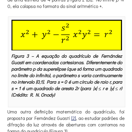
0, ela colapsa no formato do sinal aritmético +.
Figura 3 – A equação do quadrículo de Fernández
Guasti em coordenadas cartesianas. Diferentemente do
parâmetro p da superelipse (que só forma um quadrado
no limite do infinito), o parâmetro s varia continuamente
no intervalo [0,1]. Para s = 0 é um círculo de raio r, para
s = 1 é um quadrado de aresta 2r (para |x| ≤ r e |y| ≤ r)
(Crédito: R. N. Onody)
Uma outra definição matemática do quadrículo, foi
proposta por Fernández Guasti
[2]
, ao estudar padrões de
difração da luz através de aberturas com contornos na
forma do quadrículo (Figura 3).