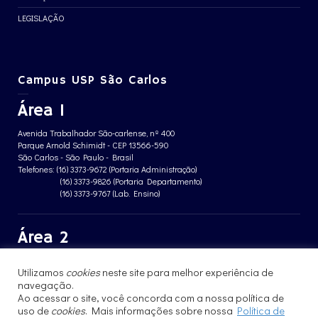
LEGISLAÇÃO
Campus USP São Carlos
Área 1
Avenida Trabalhador São-carlense, nº 400
Parque Arnold Schimidt - CEP 13566-590
São Carlos - São Paulo - Brasil
Telefones: (16) 3373-9672 (Portaria Administração)
(16) 3373-9826 (Portaria Departamento)
(16) 3373-9767 (Lab. Ensino)
Área 2
Avenida João Dagnone, nº 1100
Utilizamos
cookies
neste site para melhor experiência de
Jardim Santa Angelina - CEP 13563-120
navegação.
São Carlos - São Paulo - Brasil
Telefone: (16) 3373-8068 (Portaria prédio CFBio)
Ao acessar o site, você concorda com a nossa política de
(16) 3364-8070 (Portaria prédio poloTErRA)
uso de
cookies
. Mais informações sobre nossa
Política de