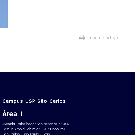
Imprimir artigo
Campus USP São Carlos
Área 1
Avenida Trabalhador São-carlense, nº 400
Parque Arnold Schimidt - CEP 13566-590
São Carlos - São Paulo - Brasil