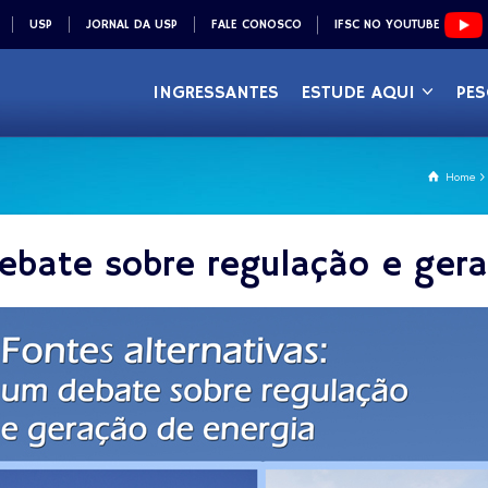
USP
JORNAL DA USP
FALE CONOSCO
IFSC NO YOUTUBE
INGRESSANTES
ESTUDE AQUI
PES
Home
debate sobre regulação e ger