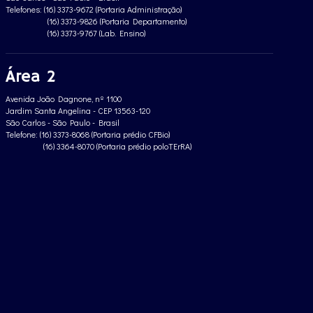
Telefones: (16) 3373-9672 (Portaria Administração)
(16) 3373-9826 (Portaria Departamento)
(16) 3373-9767 (Lab. Ensino)
Área 2
Avenida João Dagnone, nº 1100
Jardim Santa Angelina - CEP 13563-120
São Carlos - São Paulo - Brasil
Telefone: (16) 3373-8068 (Portaria prédio CFBio)
(16) 3364-8070 (Portaria prédio poloTErRA)