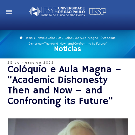
Home
Notícia Colóquios
Colóquio e Aula Magna - “Academic
Dishonesty Then and Now - and Confronting its Future”
Notícias
25 de março de 2022
Colóquio e Aula Magna –
“Academic Dishonesty
Then and Now – and
Confronting its Future”