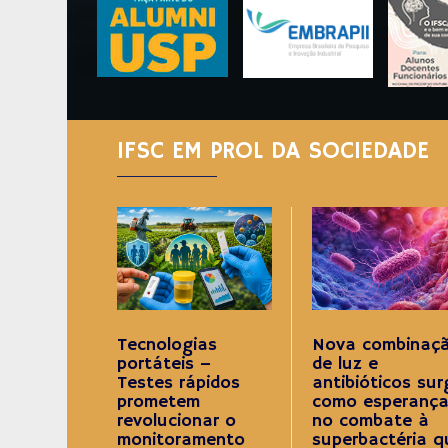
IFSC EM PROL DA SOCIEDADE
Tecnologias
Nova combinaç
portáteis –
de luz e
Testes rápidos
antibióticos sur
prometem
como esperanç
revolucionar o
no combate à
monitoramento
superbactéria q