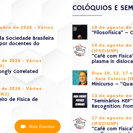
COLÓQUIOS E SEM
ubro de 2026 - Vários
10 de agosto de 
“Filosofísica” – 
da Sociedade Brasileira
 por docentes do
10 de agosto de 
(IFSC/USP)
“Café com Física
 de 2026 - Vários
plasma in disloca
P)
ongly Correlated
Dias 10, 12, 17 
- Sala Celeste (
Minicurso – “Qua
 de 2026 - Vários
FRJ)
13 de agosto de 
iro de Física de
“Seminários HEP”
Recognition: Fro
17 de agosto de 
(IFSC/USP)
Mais Eventos
“Café com Física