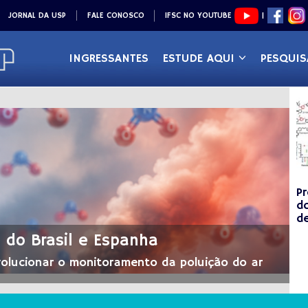
JORNAL DA USP
FALE CONOSCO
IFSC NO YOUTUBE
|
INGRESSANTES
ESTUDE AQUI
PESQUIS
Pr
d
d
 do Brasil e Espanha
volucionar o monitoramento da poluição do ar