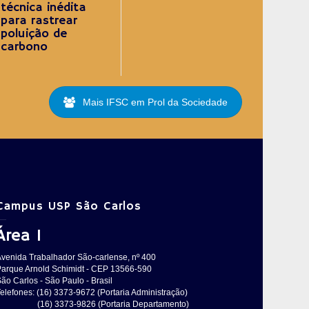
técnica inédita
para rastrear
poluição de
carbono
Mais IFSC em Prol da Sociedade
Campus USP São Carlos
Área 1
Avenida Trabalhador São-carlense, nº 400
Parque Arnold Schimidt - CEP 13566-590
ão Carlos - São Paulo - Brasil
elefones: (16) 3373-9672 (Portaria Administração)
(16) 3373-9826 (Portaria Departamento)