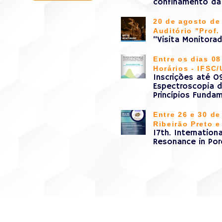
confinamento da
20 de agosto de 
Auditório "Prof
“Visita Monitor
Entre os dias 08
Horários - IFSC
Inscrições até 
Espectroscopia d
Princípios Funda
Entre 26 e 30 de
Ribeirão Preto 
17th. Internatio
Resonance in Po