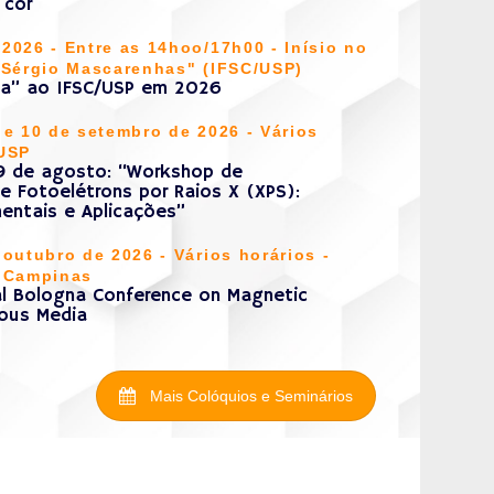
 cor
2026 - Entre as 14hoo/17h00 - Inísio no
. Sérgio Mascarenhas" (IFSC/USP)
ada” ao IFSC/USP em 2026
 e 10 de setembro de 2026 - Vários
/USP
09 de agosto: “Workshop de
e Fotoelétrons por Raios X (XPS):
mentais e Aplicações”
 outubro de 2026 - Vários horários -
e Campinas
nal Bologna Conference on Magnetic
rous Media
Mais Colóquios e Seminários