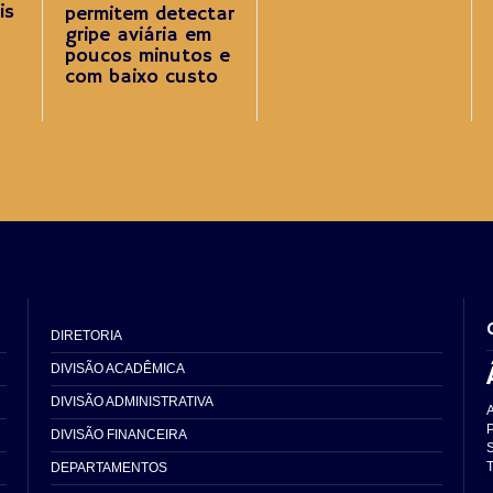
is
permitem detectar
gripe aviária em
poucos minutos e
com baixo custo
DIRETORIA
DIVISÃO ACADÊMICA
DIVISÃO ADMINISTRATIVA
DIVISÃO FINANCEIRA
S
T
DEPARTAMENTOS