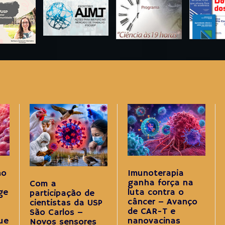
ão
Imunoterapia
ganha força na
Com a
ge
luta contra o
participação de
a
câncer – Avanço
cientistas da USP
de CAR-T e
São Carlos –
ue
nanovacinas
Novos sensores