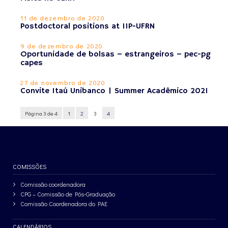
11 de dezembro de 2020
Postdoctoral positions at IIP-UFRN
9 de dezembro de 2020
Oportunidade de bolsas – estrangeiros – pec-pg
capes
27 de novembro de 2020
Convite Itaú Unibanco | Summer Acadêmico 2021
Página 3 de 4
1
2
3
4
COMISSÕES
Comissão coordenadora
CPG – Comissão de Pós-Graduação
Comissão Coordenadora do PAE
CALENDÁRIOS