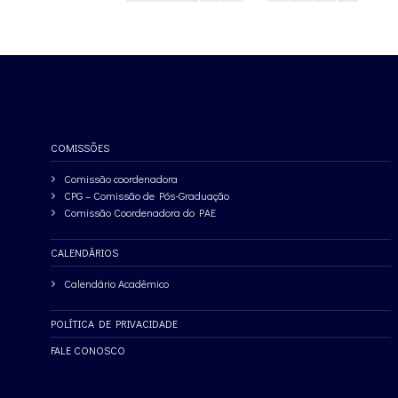
COMISSÕES
Comissão coordenadora
CPG – Comissão de Pós-Graduação
Comissão Coordenadora do PAE
CALENDÁRIOS
Calendário Acadêmico
POLÍTICA DE PRIVACIDADE
FALE CONOSCO