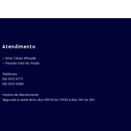
Atendimento
> Silvio César Athayde
> Ricardo Vital do Prado
Telefones:
(16) 3373-9777
(16) 3373-9589
Horário de Atendimento:
Segunda à sexta-feira, das 09h30 às 11h30 e das 14h às 16h.