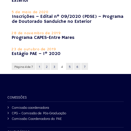
Exterior
5 de maio de 2020
Inscrições – Edital nº 09/2020 (PDSE) – Programa
de Doutorado Sanduíche no Exterior
28 de novembro de 2019
Programa CAPES-Entre Mares
23 de outubro de 2019
Estágio PAE – 1º 2020
Página 4 de 7
1
2
3
4
5
6
7
COMISSÕES
Comissão coordenadora
CPG – Comissão de Pós-Graduação
Comissão Coordenadora do PAE