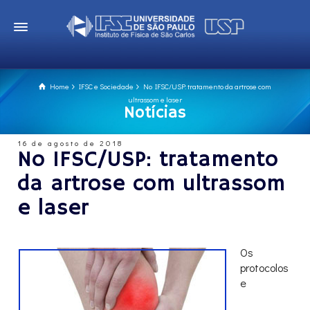
Home
IFSC e Sociedade
No IFSC/USP: tratamento da artrose com
ultrassom e laser
Notícias
16 de agosto de 2018
No IFSC/USP: tratamento
da artrose com ultrassom
e laser
Os
protocolos
e