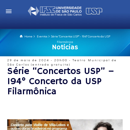
Home
Eventos
Série "Concertos USP" - 194° Concerto da USP
Filarmônica
Notícias
29 de maio de 2024 - 20h00 - Teatro Municipal de
São Carlos (entrada gratuita)
Série “Concertos USP” –
194° Concerto da USP
Filarmônica