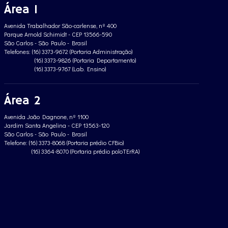
Área 1
Avenida Trabalhador São-carlense, nº 400
Parque Arnold Schimidt - CEP 13566-590
São Carlos - São Paulo - Brasil
Telefones: (16) 3373-9672 (Portaria Administração)
(16) 3373-9826 (Portaria Departamento)
(16) 3373-9767 (Lab. Ensino)
Área 2
Avenida João Dagnone, nº 1100
Jardim Santa Angelina - CEP 13563-120
São Carlos - São Paulo - Brasil
Telefone: (16) 3373-8068 (Portaria prédio CFBio)
(16) 3364-8070 (Portaria prédio poloTErRA)