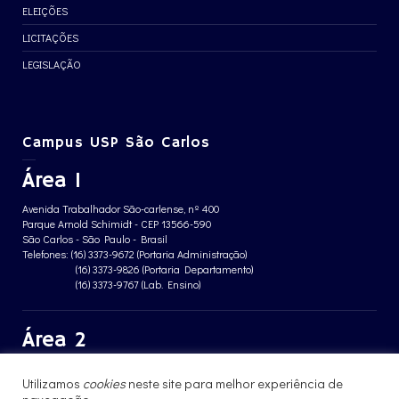
ELEIÇÕES
LICITAÇÕES
LEGISLAÇÃO
Campus USP São Carlos
Área 1
Avenida Trabalhador São-carlense, nº 400
Parque Arnold Schimidt - CEP 13566-590
São Carlos - São Paulo - Brasil
Telefones: (16) 3373-9672 (Portaria Administração)
(16) 3373-9826 (Portaria Departamento)
(16) 3373-9767 (Lab. Ensino)
Área 2
Avenida João Dagnone, nº 1100
Utilizamos
cookies
neste site para melhor experiência de
Jardim Santa Angelina - CEP 13563-120
São Carlos - São Paulo - Brasil