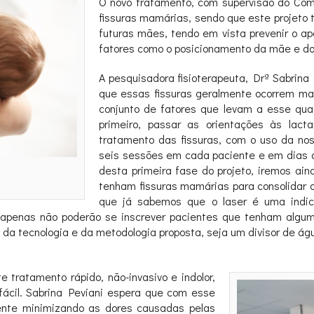
O novo tratamento, com supervisão do Comi
fissuras mamárias, sendo que este projeto 
futuras mães, tendo em vista prevenir o ap
fatores como o posicionamento da mãe e d
A pesquisadora fisioterapeuta, Drª Sabrina 
que essas fissuras geralmente ocorrem m
conjunto de fatores que levam a esse qua
primeiro, passar as orientações às lac
tratamento das fissuras, com o uso da nos
seis sessões em cada paciente e em dias a
desta primeira fase do projeto, iremos a
tenham fissuras mamárias para consolidar a 
que já sabemos que o laser é uma indic
penas não poderão se inscrever pacientes que tenham algum 
uso da tecnologia e da metodologia proposta, seja um divisor d
tratamento rápido, não-invasivo e indolor,
cil. Sabrina Peviani espera que com esse
lmente minimizando as dores causadas pelas