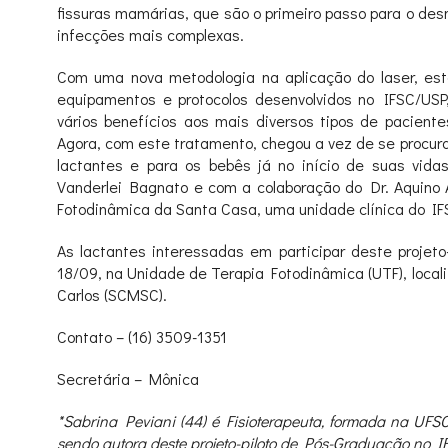
fissuras mamárias, que são o primeiro passo para o de
infecções mais complexas.
Com uma nova metodologia na aplicação do laser, es
equipamentos e protocolos desenvolvidos no IFSC/USP
vários benefícios aos mais diversos tipos de paciente
Agora, com este tratamento, chegou a vez de se procur
lactantes e para os bebês já no início de suas vidas
Vanderlei Bagnato e com a colaboração do Dr. Aquino 
Fotodinâmica da Santa Casa, uma unidade clínica do IF
As lactantes interessadas em participar deste projeto-
18/09, na Unidade de Terapia Fotodinâmica (UTF), loca
Carlos (SCMSC).
Contato – (16) 3509-1351
Secretária – Mônica
*Sabrina Peviani (44) é Fisioterapeuta, formada na UF
sendo autora deste projeto-piloto de Pós-Graduação no I