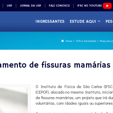
USP
JORNAL DA USP
FALE CONOSCO
IFSC NO YOUTUBE
INGRESSANTES
ESTUDE AQUI
PES
Home
IFSC e Sociedade
Pesquisa-p
tamento de fissuras mamária
O Instituto de Física de São Carlos (IFS
(CEPOF), alocado no mesmo Instituto, inicia
de fissuras mamárias, um projeto que irá d
voluntárias, com idades iguais ou superiores