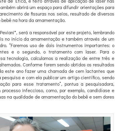
té de Ética, é feito através de aplicação de laser nas
também abrirá um espaço para difundir orientações para
arecimento de fissuras nos seios, resultado de diversos
o bebê na hora da amamentação.
Peviani*, será a responsável por este projeto, lembrando
ais no início da amamentação e também através de um
dro. “Faremos uso de dois instrumentos importantes: o
tantes e o segundo, o tratamento com laser. Para o
sa tecnologia, calculamos a realização de entre três e
lternados. Conforme forem sendo obtidos os resultados
inda este ano fazer uma chamada de cem lactantes que
pesquisa e com ela publicar um artigo científico, sendo
ação para esse tratamento”, pontua a pesquisadora,
processo infeccioso, como, por exemplo, candidíase e
e águas na qualidade de amamentação do bebê e sem dores