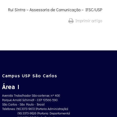
Rui Sintra – Assessoria de Comunicação – IFSC/USP
Imprimir artigo
Campus USP São Carlos
Área 1
Avenida Trabalhador São-carlense, nº 400
Parque Arnold Schimidt - CEP 13566-590
São Carlos - São Paulo - Brasil
Telefones: (16) 3373-9672 (Portaria Administração)
(16) 3373-9826 (Portaria Departamento)