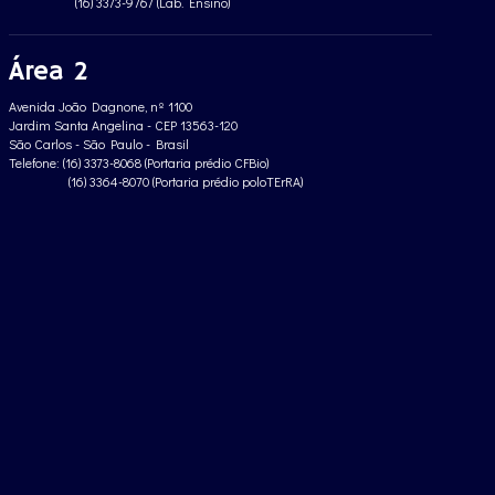
(16) 3373-9767 (Lab. Ensino)
Área 2
Avenida João Dagnone, nº 1100
Jardim Santa Angelina - CEP 13563-120
São Carlos - São Paulo - Brasil
Telefone: (16) 3373-8068 (Portaria prédio CFBio)
(16) 3364-8070 (Portaria prédio poloTErRA)