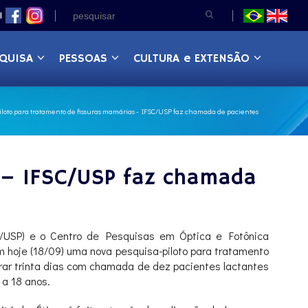
|
QUISA
PESSOAS
CULTURA e EXTENSÃO
iloto para tratamento de fissuras mamárias - IFSC/USP faz chamada de pacientes
s – IFSC/USP faz chamada
C/USP) e o Centro de Pesquisas em Óptica e Fotônica
m hoje (18/09) uma nova pesquisa-piloto para tratamento
urar trinta dias com chamada de dez pacientes lactantes
 a 18 anos.