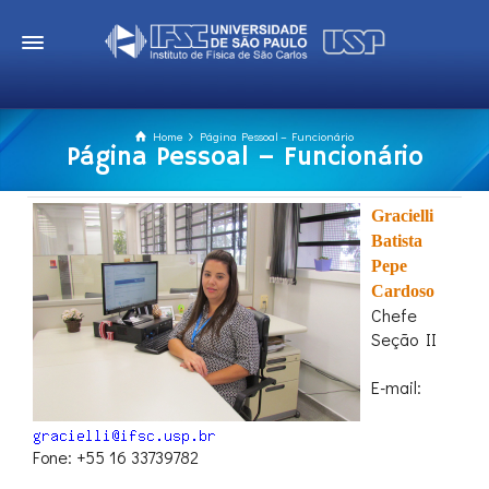
Home
Página Pessoal – Funcionário
Página Pessoal – Funcionário
Gracielli
Batista
Pepe
Cardoso
Chefe
Seção II
E-mail:
Fone: +55 16 33739782