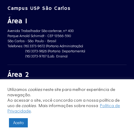
Campus USP São Carlos
Área 1
Avenida Trabalhador São-carlense, nº 400
Parque Arnold Schimidt - CEP 13566-590
São Carlos - São Paulo - Brasil
Telefones: (16) 3373-9672 (Portaria Administração)
(16) 3373-9826 (Portaria Departamento)
(16) 3373-9767 (Lab. Ensino)
Área 2
Avenida João Dagnone, nº 1100
Utilizamos
cookies
neste site para melhor experiência de
Jardim Santa Angelina - CEP 13563-120
São Carlos - São Paulo - Brasil
navegação.
Telefone: (16) 3373-8068 (Portaria prédio CFBio)
Ao acessar o site, você concorda com a nossa política de
(16) 3364-8070 (Portaria prédio poloTErRA)
uso de
cookies
. Mais informações sobre nossa
Política de
Privacidade
.
Aceito
© 2017 - 2023 | Instituto de Física de São Carlos