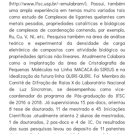
(http://www.ifsc.usp.br/~emulabram/). Possui, também
uma ampla experiência em temas muito variados tais
como estudo de Complexos de ligantes quelantes com
metais pesados, propriedades catalíticas e biológicas
de complexos de coordenação contendo, por exemplo,
Ru, Cu, V, Ni, etc. Pesquisa também na área de análise
teórico e experimental da densidade de carga
eletrônica de compostos com atividade biológica ou
propriedades ópticas não lineares. Atualmente Colabora
como a implantação da área de Cristalografia de
Pequenas Moléculas na Linha MACACA do SIRIUS e na
idealização da futura linha QUIRI-QUIRI. Foi Membro do
Comitê de Difração de Raios X do Laboratório Nacional
de Luz Sincrotron, se desempenhou como vice-
coordenador do programa de Pós-graduação do IFSC
de 2016 a 2018. Já supervisionou 15 pos-docs, orientou
8 tese de doutorado, 11 de mestrado e 45 Iniciações
Científicas .atualmente orienta 2 alunos de mestrados,
1 de doutorados, 2 pos-docs e 4 de IC. Os resultados
das suas pesquisas levou ao deposito de 11 patentes