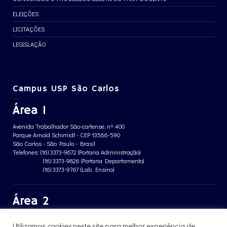
ELEIÇÕES
LICITAÇÕES
LEGISLAÇÃO
Campus USP São Carlos
Área 1
Avenida Trabalhador São-carlense, nº 400
Parque Arnold Schimidt - CEP 13566-590
São Carlos - São Paulo - Brasil
Telefones: (16) 3373-9672 (Portaria Administração)
(16) 3373-9826 (Portaria Departamento)
(16) 3373-9767 (Lab. Ensino)
Área 2
Avenida João Dagnone, nº 1100
Utilizamos
cookies
neste site para melhor experiência de
Jardim Santa Angelina - CEP 13563-120