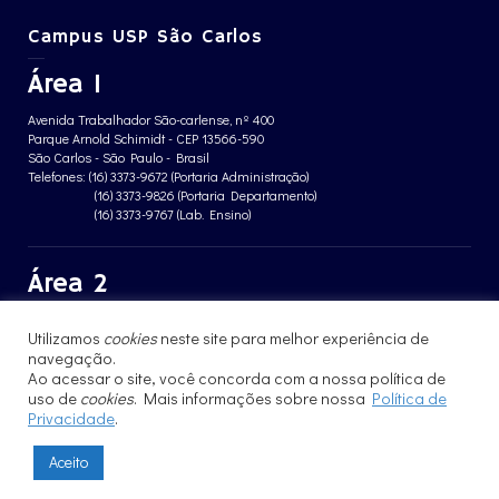
Campus USP São Carlos
Área 1
Avenida Trabalhador São-carlense, nº 400
Parque Arnold Schimidt - CEP 13566-590
São Carlos - São Paulo - Brasil
Telefones: (16) 3373-9672 (Portaria Administração)
(16) 3373-9826 (Portaria Departamento)
(16) 3373-9767 (Lab. Ensino)
Área 2
Avenida João Dagnone, nº 1100
Utilizamos
cookies
neste site para melhor experiência de
Jardim Santa Angelina - CEP 13563-120
navegação.
São Carlos - São Paulo - Brasil
Telefone: (16) 3373-8068 (Portaria prédio CFBio)
Ao acessar o site, você concorda com a nossa política de
(16) 3364-8070 (Portaria prédio poloTErRA)
uso de
cookies
. Mais informações sobre nossa
Política de
Privacidade
.
Aceito
© 2017 - 2023 | Instituto de Física de São Carlos