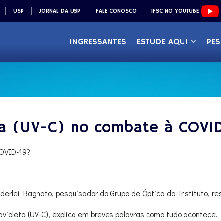
USP
JORNAL DA USP
FALE CONOSCO
IFSC NO YOUTUBE
INGRESSANTES
ESTUDE AQUI
PES
eta (UV-C) no combate à COVI
COVID-19?
nderlei Bagnato, pesquisador do Grupo de Óptica do Instituto, re
avioleta (UV-C), explica em breves palavras como tudo acontece.