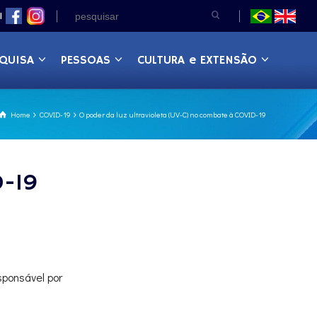
|
QUISA
PESSOAS
CULTURA e EXTENSÃO
Home
COVID-19
O poder da luz ultravioleta (UV-C) no combate à COVID-19
D-19
sponsável por