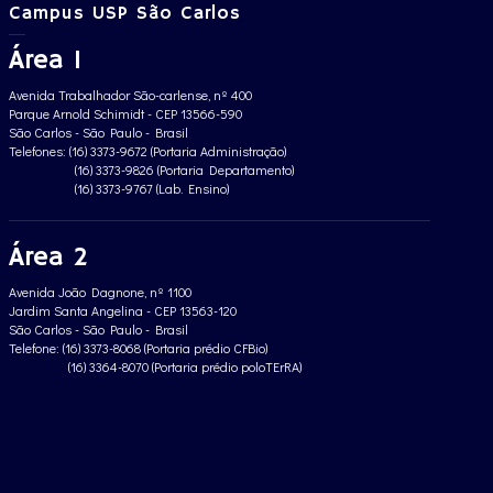
Campus USP São Carlos
Área 1
Avenida Trabalhador São-carlense, nº 400
Parque Arnold Schimidt - CEP 13566-590
São Carlos - São Paulo - Brasil
Telefones: (16) 3373-9672 (Portaria Administração)
(16) 3373-9826 (Portaria Departamento)
(16) 3373-9767 (Lab. Ensino)
Área 2
Avenida João Dagnone, nº 1100
Jardim Santa Angelina - CEP 13563-120
São Carlos - São Paulo - Brasil
Telefone: (16) 3373-8068 (Portaria prédio CFBio)
(16) 3364-8070 (Portaria prédio poloTErRA)