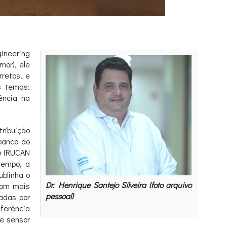
gineering
mor), ele
retos, e
s temas:
ência na
ribuição
banco do
te (RUCAN
tempo, a
ublinha o
Dr. Henrique Santejo Silveira (foto arquivo
 com mais
pessoal)
sadas por
eferência
te sensor