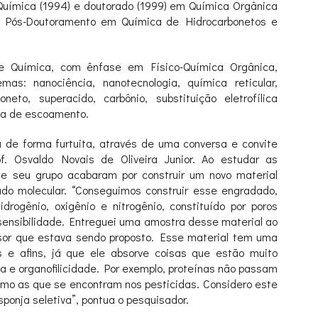
 Química (1994) e doutorado (1999) em Química Orgânica
), Pós-Doutoramento em Química de Hidrocarbonetos e
e Química, com ênfase em Físico-Química Orgânica,
as: nanociência, nanotecnologia, química reticular,
oneto, superacido, carbônio, substituição eletrofílica
tia de escoamento.
 de forma furtuita, através de uma conversa e convite
of. Osvaldo Novais de Oliveira Junior. Ao estudar as
e seu grupo acabaram por construir um novo material
do molecular. “Conseguimos construir esse engradado,
drogênio, oxigênio e nitrogênio, constituído por poros
sensibilidade. Entreguei uma amostra desse material ao
nsor que estava sendo proposto. Esse material tem uma
s e afins, já que ele absorve coisas que estão muito
ca e organofilicidade. Por exemplo, proteínas não passam
omo as que se encontram nos pesticidas. Considero este
ponja seletiva”, pontua o pesquisador.