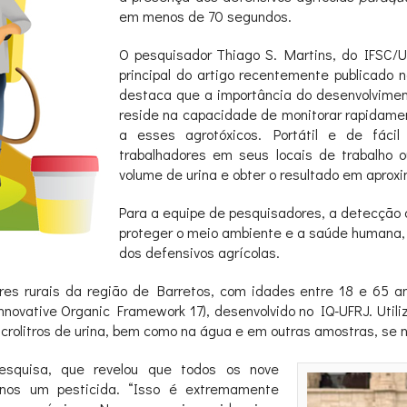
em menos de 70 segundos.
O pesquisador Thiago S. Martins, do IFSC/U
principal do artigo recentemente publicado n
destaca que a importância do desenvolviment
reside na capacidade de monitorar rapidamen
a esses agrotóxicos. Portátil e de fácil
trabalhadores em seus locais de trabalho 
volume de urina e obter o resultado em apr
Para a equipe de pesquisadores, a detecção d
proteger o meio ambiente e a saúde humana, 
dos defensivos agrícolas.
res rurais da região de Barretos, com idades entre 18 e 65 a
nnovative Organic Framework 17), desenvolvido no IQ-UFRJ. Uti
rolitros de urina, bem como na água e em outras amostras, se 
esquisa, que revelou que todos os nove
menos um pesticida. “Isso é extremamente