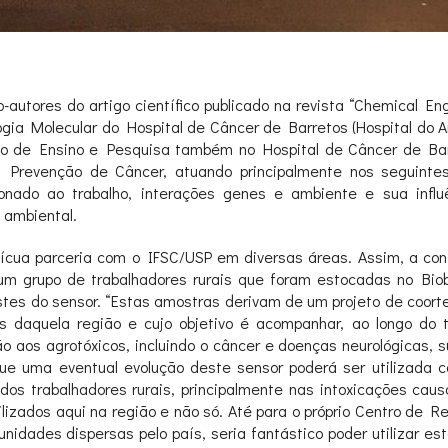
-autores do artigo científico publicado na revista “Chemical En
gia Molecular do Hospital de Câncer de Barretos (Hospital do A
to de Ensino e Pesquisa também no Hospital de Câncer de Bar
 Prevenção de Câncer, atuando principalmente nos seguinte
ionado ao trabalho, interações genes e ambiente e sua influ
 ambiental.
cua parceria com o IFSC/USP em diversas áreas. Assim, a cont
um grupo de trabalhadores rurais que foram estocadas no Bio
estes do sensor. “Estas amostras derivam de um projeto de coor
is daquela região e cujo objetivo é acompanhar, ao longo do 
 aos agrotóxicos, incluindo o câncer e doenças neurológicas, s
 que uma eventual evolução deste sensor poderá ser utilizada
 dos trabalhadores rurais, principalmente nas intoxicações cau
lizados aqui na região e não só. Até para o próprio Centro de R
idades dispersas pelo país, seria fantástico poder utilizar es