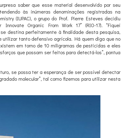
rpresa saber que esse material desenvolvido por seu
Atendendo às inúmeras denominações registradas na
mistry (IUPAC), o grupo do Prof. Pierre Esteves decidiu
r Innovate Organic From Work 17” (RIO-17). “Fiquei
se destina perfeitamente à finalidade desta pesquisa,
e utilizar tanto defensivo agrícola. Há quem diga que no
 existem em torno de 10 miligramas de pesticidas e eles
esforços que possam ser feitos para detectá-los”, pontua
uturo, se possa ter a esperança de ser possível detectar
radado molecular”, tal como fizemos para utilizar nesta