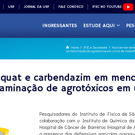
USP
JORNAL DA USP
FALE CONOSCO
IFSC NO YOUTUBE
INGRESSANTES
ESTUDE AQUI
PES
Home
IFSC e Sociedade
Novo sensor det
contaminação de agrotóxicos em urina de trabalh
aquat e carbendazim em men
ntaminação de agrotóxicos em 
Pesquisadores do Instituto de Física de Sã
colaboração com o Instituto de Química da 
Hospital de Câncer de Barretos (Hospital de
a presença dos defensivos agrícolas
paraqu