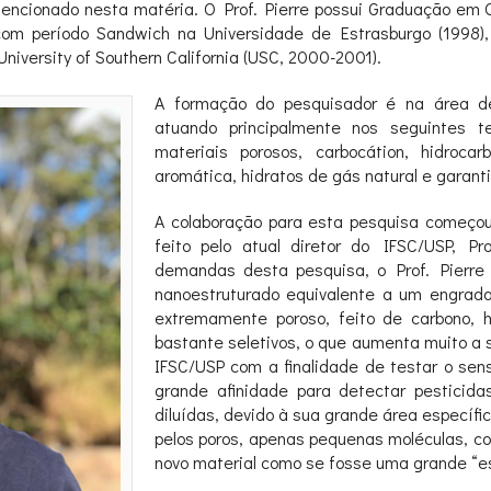
á mencionado nesta matéria. O Prof. Pierre possui Graduação em
, com período Sandwich na Universidade de Estrasburgo (1998
niversity of Southern California (USC, 2000-2001).
A formação do pesquisador é na área d
atuando principalmente nos seguintes tem
materiais porosos, carbocátion, hidrocarb
aromática, hidratos de gás natural e garan
A colaboração para esta pesquisa começou
feito pelo atual diretor do IFSC/USP, Pr
demandas desta pesquisa, o Prof. Pierre 
nanoestruturado equivalente a um engrada
extremamente poroso, feito de carbono, hi
bastante seletivos, o que aumenta muito a 
IFSC/USP com a finalidade de testar o se
grande afinidade para detectar pesticida
diluídas, devido à sua grande área específi
pelos poros, apenas pequenas moléculas, c
novo material como se fosse uma grande “es