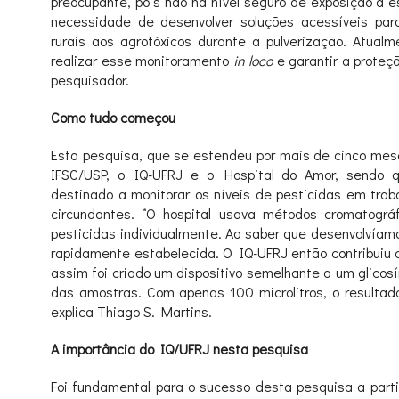
preocupante, pois não há nível seguro de exposição a 
necessidade de desenvolver soluções acessíveis par
rurais aos agrotóxicos durante a pulverização. Atualm
realizar esse monitoramento
in loco
e garantir a proteç
pesquisador.
Como tudo começou
Esta pesquisa, que se estendeu por mais de cinco mese
IFSC/USP, o IQ-UFRJ e o Hospital do Amor, sendo q
destinado a monitorar os níveis de pesticidas em trab
circundantes. “O hospital usava métodos cromatográ
pesticidas individualmente. Ao saber que desenvolvíamos
rapidamente estabelecida. O IQ-UFRJ então contribuiu 
assim foi criado um dispositivo semelhante a um glicos
das amostras. Com apenas 100 microlitros, o resultad
explica Thiago S. Martins.
A importância do IQ/UFRJ nesta pesquisa
Foi fundamental para o sucesso desta pesquisa a parti