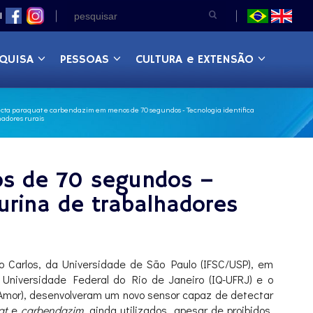
|
QUISA
PESSOAS
CULTURA e EXTENSÃO
ecta paraquat e carbendazim em menos de 70 segundos - Tecnologia identifica
adores rurais
os de 70 segundos –
urina de trabalhadores
o Carlos, da Universidade de São Paulo (IFSC/USP), em
Universidade Federal do Rio de Janeiro (IQ-UFRJ) e o
 Amor), desenvolveram um novo sensor capaz de detectar
at
e
carbendazim
, ainda utilizados, apesar de proibidos,