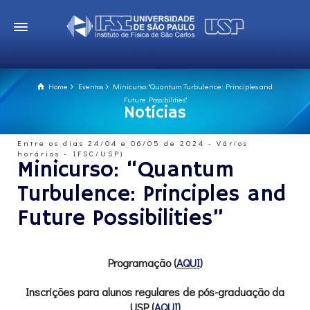
Home
Eventos
Minicurso: "Quantum Turbulence: Principles and
Future Possibilities"
Notícias
Entre os dias 24/04 e 06/05 de 2024 - Vários
horários - IFSC/USP)
Minicurso: “Quantum
Turbulence: Principles and
Future Possibilities”
Programação
(
AQUI
)
Inscrições para a
lunos regulares de pós-graduação da
USP (
AQUI
)