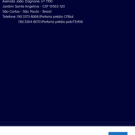
Avenida João Dagnone, nº 1100
Jardim Santa Angelina - CEP 13563-120
São Carlos - São Paulo - Brasil
Telefone: (16) 3373-8068 (Portaria prédio CFBio)
(16) 3364-8070 (Portaria prédio poloTErRA)