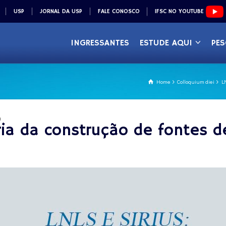
USP
JORNAL DA USP
FALE CONOSCO
IFSC NO YOUTUBE
INGRESSANTES
ESTUDE AQUI
PES
Home
Colloquium diei
L
)
ória da construção de fontes 