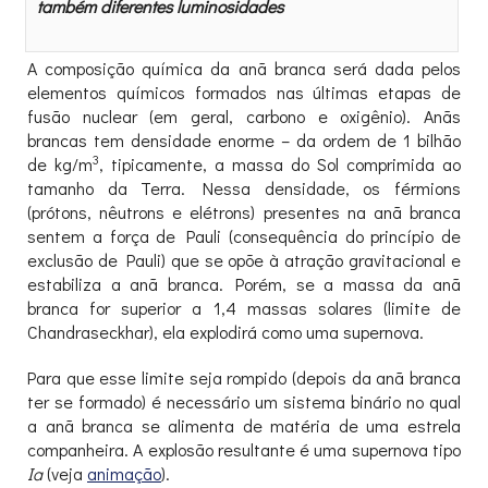
também diferentes luminosidades
A composição química da anã branca será dada pelos
elementos químicos formados nas últimas etapas de
fusão nuclear (em geral, carbono e oxigênio). Anãs
brancas tem densidade enorme – da ordem de 1 bilhão
3
de kg/m
, tipicamente, a massa do Sol comprimida ao
tamanho da Terra. Nessa densidade, os férmions
(prótons, nêutrons e elétrons) presentes na anã branca
sentem a força de Pauli (consequência do princípio de
exclusão de Pauli) que se opõe à atração gravitacional e
estabiliza a anã branca. Porém, se a massa da anã
branca for superior a 1,4 massas solares (limite de
Chandraseckhar), ela explodirá como uma supernova.
Para que esse limite seja rompido (depois da anã branca
ter se formado) é necessário um sistema binário no qual
a anã branca se alimenta de matéria de uma estrela
companheira. A explosão resultante é uma supernova tipo
Ia
(veja
animação
).