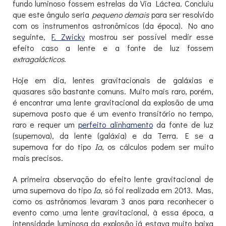
fundo luminoso fossem estrelas da Via Láctea. Concluiu
que este ângulo seria
pequeno demais
para ser resolvido
com os instrumentos astronômicos (da época). No ano
seguinte,
F. Zwicky
mostrou ser possível medir esse
efeito caso a lente e a fonte de luz fossem
extragalácticos
.
Hoje em dia, lentes gravitacionais de galáxias e
quasares são bastante comuns. Muito mais raro, porém,
é encontrar uma lente gravitacional da explosão de uma
supernova posto que é um evento transitório no tempo,
raro e requer um
perfeito alinhamento
da fonte de luz
(supernova), da lente (galáxia) e da Terra. E se a
supernova for do tipo
Ia
, os cálculos podem ser muito
mais precisos.
A primeira observação do efeito lente gravitacional de
uma supernova do tipo
Ia
, só foi realizada em 2013. Mas,
como os astrônomos levaram 3 anos para reconhecer o
evento como uma lente gravitacional, à essa época, a
intensidade luminosa da explosão já estava muito baixa