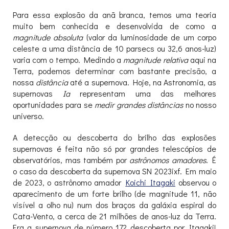
Para essa explosão da anã branca, temos uma teoria
muito bem conhecida e desenvolvida de como a
magnitude absoluta
(valor da luminosidade de um corpo
celeste a uma distância de 10 parsecs ou 32,6 anos-luz)
varia com o tempo. Medindo a
magnitude relativa
aqui na
Terra, podemos determinar com bastante precisão, a
nossa
distância
até a supernova. Hoje, na Astronomia, as
supernovas
Ia
representam uma das melhores
oportunidades para se
medir grandes distâncias
no nosso
universo.
A detecção ou descoberta do brilho das explosões
supernovas é feita não só por grandes telescópios de
observatórios, mas também por
astrônomos amadores
. É
o caso da descoberta da supernova SN 2023ixf. Em maio
de 2023, o astrônomo amador
Koichi Itagaki
observou o
aparecimento de um forte brilho (de magnitude 11, não
visível a olho nu) num dos braços da galáxia espiral do
Cata-Vento, a cerca de 21 milhões de anos-luz da Terra.
Era a supernova de número 172 descoberta por Itagaki!