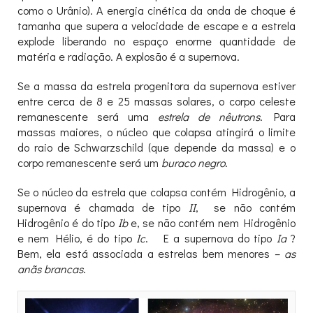
como o Urânio). A energia cinética da onda de choque é
tamanha que supera a velocidade de escape e a estrela
explode liberando no espaço enorme quantidade de
matéria e radiação. A explosão é a supernova.
Se a massa da estrela progenitora da supernova estiver
entre cerca de 8 e 25 massas solares, o corpo celeste
remanescente será uma
estrela de nêutrons
. Para
massas maiores, o núcleo que colapsa atingirá o limite
do raio de Schwarzschild (que depende da massa) e o
corpo remanescente será um
buraco negro
.
Se o núcleo da estrela que colapsa contém Hidrogênio, a
supernova é chamada de tipo
II
, se não contém
Hidrogênio é do tipo
Ib
e, se não contém nem Hidrogênio
e nem Hélio, é do tipo
Ic
. E a supernova do tipo
Ia
?
Bem, ela está associada a estrelas bem menores –
as
anãs brancas
.