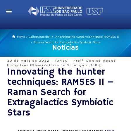
Home
Colloquium diei
Innovating the hunter techniques: RAMSES II
- Raman Search for Extragalactics Symbiotic Stars
Notícias
20 de maio de 2022 - 10h30 - Profª Denise Rocha
Gonçalves (Observatório do Valongo - UFRJ)
Innovating the hunter
techniques: RAMSES II –
Raman Search for
Extragalactics Symbiotic
Stars