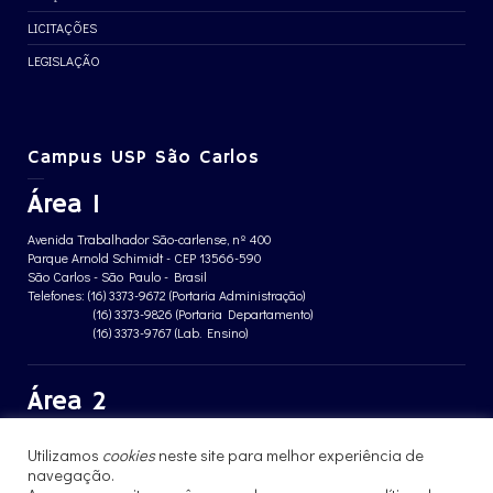
LICITAÇÕES
LEGISLAÇÃO
Campus USP São Carlos
Área 1
Avenida Trabalhador São-carlense, nº 400
Parque Arnold Schimidt - CEP 13566-590
São Carlos - São Paulo - Brasil
Telefones: (16) 3373-9672 (Portaria Administração)
(16) 3373-9826 (Portaria Departamento)
(16) 3373-9767 (Lab. Ensino)
Área 2
Avenida João Dagnone, nº 1100
Utilizamos
cookies
neste site para melhor experiência de
Jardim Santa Angelina - CEP 13563-120
São Carlos - São Paulo - Brasil
navegação.
Telefone: (16) 3373-8068 (Portaria prédio CFBio)