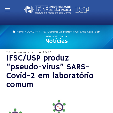
Home
COVID-19
IFSC/USP produz “pseudo-virus” SARS-Covid-2 em
laboratório comum
Notícias
24 de novembro de 2020
IFSC/USP produz
“pseudo-virus” SARS-
Covid-2 em laboratório
comum