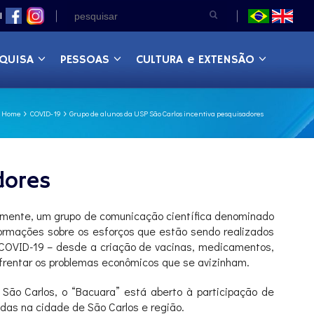
|
QUISA
PESSOAS
CULTURA e EXTENSÃO
Home
COVID-19
Grupo de alunos da USP São Carlos incentiva pesquisadores
dores
temente, um grupo de comunicação científica denominado
formações sobre os esforços que estão sendo realizados
 COVID-19 – desde a criação de vacinas, medicamentos,
rentar os problemas econômicos que se avizinham.
 São Carlos, o “Bacuara” está aberto à participação de
das na cidade de São Carlos e região.