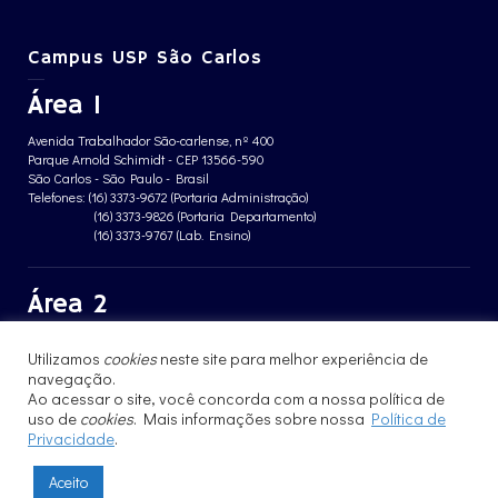
Campus USP São Carlos
Área 1
Avenida Trabalhador São-carlense, nº 400
Parque Arnold Schimidt - CEP 13566-590
São Carlos - São Paulo - Brasil
Telefones: (16) 3373-9672 (Portaria Administração)
(16) 3373-9826 (Portaria Departamento)
(16) 3373-9767 (Lab. Ensino)
Área 2
Avenida João Dagnone, nº 1100
Utilizamos
cookies
neste site para melhor experiência de
Jardim Santa Angelina - CEP 13563-120
navegação.
São Carlos - São Paulo - Brasil
Telefone: (16) 3373-8068 (Portaria prédio CFBio)
Ao acessar o site, você concorda com a nossa política de
(16) 3364-8070 (Portaria prédio poloTErRA)
uso de
cookies
. Mais informações sobre nossa
Política de
Privacidade
.
Aceito