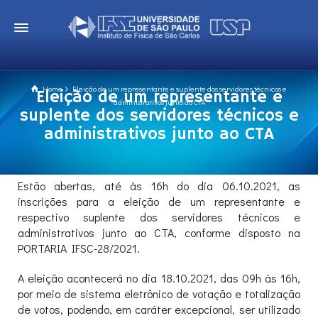
Home
Eleição de um representante e suplente dos servidores técnicos e
Eleição de um representante e
administrativos junto ao CTA
suplente dos servidores técnicos e
administrativos junto ao CTA
Estão abertas, até às 16h do dia 06.10.2021
, as
inscrições para a eleição de um representante e
respectivo suplente dos servidores técnicos e
administrativos junto ao CTA, conforme disposto na
PORTARIA IFSC-28/2021.
A eleição acontecerá no dia 18.10.2021, das 09h às 16h,
por meio de sistema eletrônico de votação e totalização
de votos, podendo, em caráter excepcional, ser utilizado