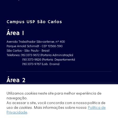
Campus USP São Carlos
Área 1
Avenida Trabalhador São-carlense, nº 400
Parque Arnold Schimidt - CEP 13566-590
São Carlos - São Paulo - Brasil
Telefones: (16) 3373-9672 (Portaria Administração)
(16) 3373-9826 (Portaria Departamento)
(16) 3373-9767 (Lab. Ensino)
Área 2
Avenida João Dagnone, nº 1100
Utilizamos
cookies
neste site para melhor experiência de
Jardim Santa Angelina - CEP 13563-120
São Carlos - São Paulo - Brasil
navegação.
Telefone: (16) 3373-8068 (Portaria prédio CFBio)
Ao acessar o site, você concorda com a nossa política de
(16) 3364-8070 (Portaria prédio poloTErRA)
uso de
cookies
. Mais informações sobre nossa
Política de
Privacidade
.