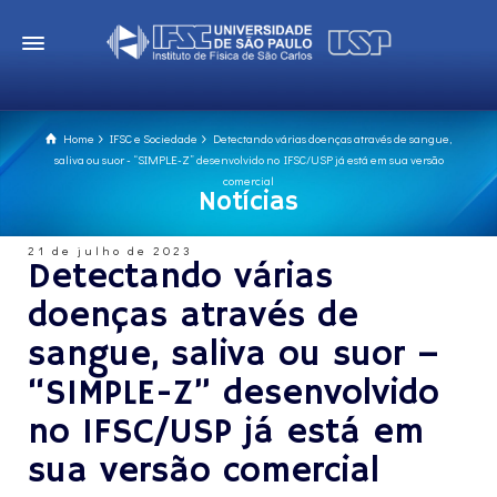
Home
IFSC e Sociedade
Detectando várias doenças através de sangue,
saliva ou suor - “SIMPLE-Z” desenvolvido no IFSC/USP já está em sua versão
comercial
Notícias
21 de julho de 2023
Detectando várias
doenças através de
sangue, saliva ou suor –
“SIMPLE-Z” desenvolvido
no IFSC/USP já está em
sua versão comercial