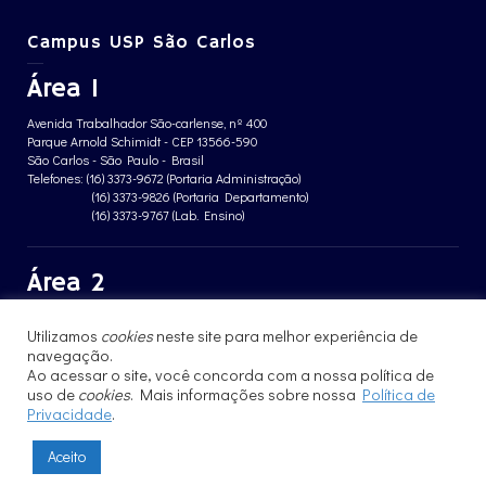
Campus USP São Carlos
Área 1
Avenida Trabalhador São-carlense, nº 400
Parque Arnold Schimidt - CEP 13566-590
São Carlos - São Paulo - Brasil
Telefones: (16) 3373-9672 (Portaria Administração)
(16) 3373-9826 (Portaria Departamento)
(16) 3373-9767 (Lab. Ensino)
Área 2
Avenida João Dagnone, nº 1100
Utilizamos
cookies
neste site para melhor experiência de
Jardim Santa Angelina - CEP 13563-120
São Carlos - São Paulo - Brasil
navegação.
Telefone: (16) 3373-8068 (Portaria prédio CFBio)
Ao acessar o site, você concorda com a nossa política de
(16) 3364-8070 (Portaria prédio poloTErRA)
uso de
cookies
. Mais informações sobre nossa
Política de
Privacidade
.
Aceito