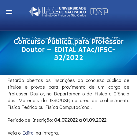
Home
Concurso Público para Professor Doutor – EDITAL ATAc/IFSC-
Concurso Público para Professor
32/2022
Doutor – EDITAL ATAc/IFSC-
32/2022
Estarão abertas as inscrições ao concurso público de
títulos e provas para provimento de um cargo de
Professor Doutor, no Departamento de Física e Ciência
dos Materiais do IFSC/USP, na área de conhecimento
Física Teórica ou Física Computacional.
Período de Inscrição:
04.07.2022 a 01.09.2022
Veja o
Edital
na íntegra.