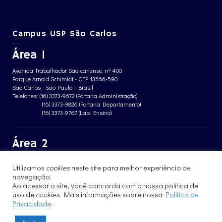
Campus USP São Carlos
Área 1
Avenida Trabalhador São-carlense, nº 400
Parque Arnold Schimidt - CEP 13566-590
São Carlos - São Paulo - Brasil
Telefones: (16) 3373-9672 (Portaria Administração)
(16) 3373-9826 (Portaria Departamento)
(16) 3373-9767 (Lab. Ensino)
Área 2
Avenida João Dagnone, nº 1100
Utilizamos
cookies
neste site para melhor experiência de
Jardim Santa Angelina - CEP 13563-120
navegação.
São Carlos - São Paulo - Brasil
Telefone: (16) 3373-8068 (Portaria prédio CFBio)
Ao acessar o site, você concorda com a nossa política de
(16) 3364-8070 (Portaria prédio poloTErRA)
uso de
cookies
. Mais informações sobre nossa
Política de
Privacidade
.