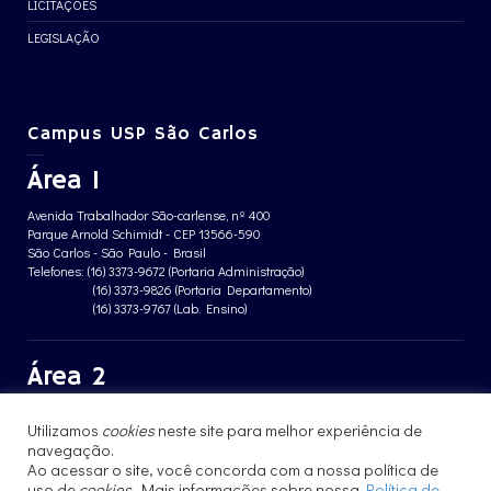
LICITAÇÕES
LEGISLAÇÃO
Campus USP São Carlos
Área 1
Avenida Trabalhador São-carlense, nº 400
Parque Arnold Schimidt - CEP 13566-590
São Carlos - São Paulo - Brasil
Telefones: (16) 3373-9672 (Portaria Administração)
(16) 3373-9826 (Portaria Departamento)
(16) 3373-9767 (Lab. Ensino)
Área 2
Avenida João Dagnone, nº 1100
Utilizamos
cookies
neste site para melhor experiência de
Jardim Santa Angelina - CEP 13563-120
navegação.
São Carlos - São Paulo - Brasil
Telefone: (16) 3373-8068 (Portaria prédio CFBio)
Ao acessar o site, você concorda com a nossa política de
(16) 3364-8070 (Portaria prédio poloTErRA)
uso de
cookies
. Mais informações sobre nossa
Política de