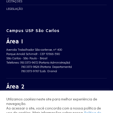
LICITAÇÕES
LEGISLAÇÃO
Campus USP São Carlos
Área 1
Avenida Trabalhador São-carlense, nº 400
Parque Arnold Schimidt - CEP 13566-590
São Carlos - São Paulo - Brasil
Telefones: (16) 3373-9672 (Portaria Administração)
(16) 3373-9826 (Portaria Departamento)
(16) 3373-9767 (Lab. Ensino)
Área 2
Avenida João Dagnone, nº 1100
Utilizamos
cookies
neste site para melhor experiência de
Jardim Santa Angelina - CEP 13563-120
São Carlos - São Paulo - Brasil
navegação.
Telefone: (16) 3373-8068 (Portaria prédio CFBio)
Ao acessar o site, você concorda com a nossa política de
(16) 3364-8070 (Portaria prédio poloTErRA)
uso de
cookies
. Mais informações sobre nossa
Política de