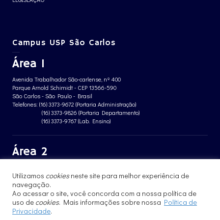
Campus USP São Carlos
Área 1
Avenida Trabalhador São-carlense, nº 400
Parque Arnold Schimidt - CEP 13566-590
São Carlos - São Paulo - Brasil
Telefones: (16) 3373-9672 (Portaria Administração)
(16) 3373-9826 (Portaria Departamento)
(16) 3373-9767 (Lab. Ensino)
Área 2
Avenida João Dagnone, nº 1100
Utilizamos
cookies
neste site para melhor experiência de
Jardim Santa Angelina - CEP 13563-120
navegação.
São Carlos - São Paulo - Brasil
Telefone: (16) 3373-8068 (Portaria prédio CFBio)
Ao acessar o site, você concorda com a nossa política de
(16) 3364-8070 (Portaria prédio poloTErRA)
uso de
cookies
. Mais informações sobre nossa
Política de
Privacidade
.