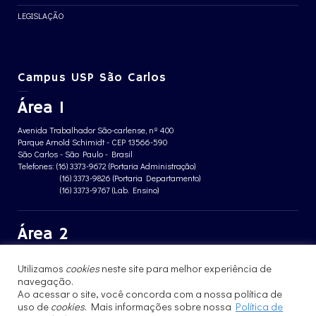
LEGISLAÇÃO
Campus USP São Carlos
Área 1
Avenida Trabalhador São-carlense, nº 400
Parque Arnold Schimidt - CEP 13566-590
São Carlos - São Paulo - Brasil
Telefones: (16) 3373-9672 (Portaria Administração)
(16) 3373-9826 (Portaria Departamento)
(16) 3373-9767 (Lab. Ensino)
Área 2
Avenida João Dagnone, nº 1100
Utilizamos
cookies
neste site para melhor experiência de
Jardim Santa Angelina - CEP 13563-120
navegação.
São Carlos - São Paulo - Brasil
Telefone: (16) 3373-8068 (Portaria prédio CFBio)
Ao acessar o site, você concorda com a nossa política de
(16) 3364-8070 (Portaria prédio poloTErRA)
uso de
cookies
. Mais informações sobre nossa
Política de