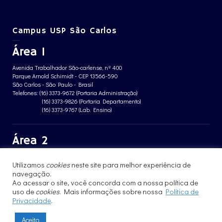
Campus USP São Carlos
Área 1
Avenida Trabalhador São-carlense, nº 400
Parque Arnold Schimidt - CEP 13566-590
São Carlos - São Paulo - Brasil
Telefones: (16) 3373-9672 (Portaria Administração)
(16) 3373-9826 (Portaria Departamento)
(16) 3373-9767 (Lab. Ensino)
Área 2
Avenida João Dagnone, nº 1100
Utilizamos
cookies
neste site para melhor experiência de
Jardim Santa Angelina - CEP 13563-120
navegação.
São Carlos - São Paulo - Brasil
Telefone: (16) 3373-8068 (Portaria prédio CFBio)
Ao acessar o site, você concorda com a nossa política de
(16) 3364-8070 (Portaria prédio poloTErRA)
uso de
cookies
. Mais informações sobre nossa
Política de
Privacidade
.
Aceito