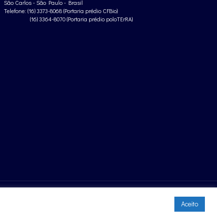
São Carlos - São Paulo - Brasil
Telefone: (16) 3373-8068 (Portaria prédio CFBio)
(16) 3364-8070 (Portaria prédio poloTErRA)
Aceito