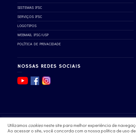
SISTEMAS IFSC
SERVIÇOS IFSC
LOGOTIPOS
WEBMAIL IFSC/USP
POLÍTICA DE PRIVACIDADE
NOSSAS REDES SOCIAIS
Utilizamos
cookies
neste site para melhor experiência de navegaç
© 2017 - 2023 | Instituto de Física de São Carlos
Ao acessar o site, você concorda com a nossa política de uso d