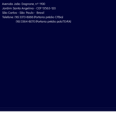
Avenida João Dagnone, nº 1100
Jardim Santa Angelina - CEP 13563-120
São Carlos - São Paulo - Brasil
Telefone: (16) 3373-8068 (Portaria prédio CFBio)
(16) 3364-8070 (Portaria prédio poloTErRA)