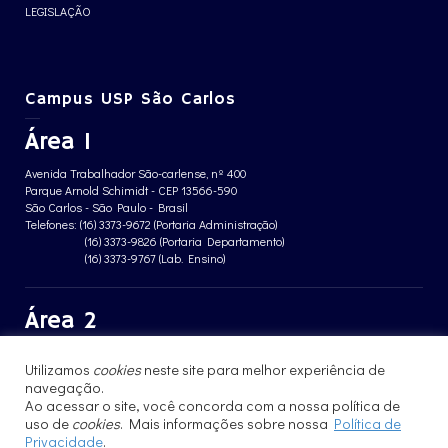
LEGISLAÇÃO
Campus USP São Carlos
Área 1
Avenida Trabalhador São-carlense, nº 400
Parque Arnold Schimidt - CEP 13566-590
São Carlos - São Paulo - Brasil
Telefones: (16) 3373-9672 (Portaria Administração)
(16) 3373-9826 (Portaria Departamento)
(16) 3373-9767 (Lab. Ensino)
Área 2
Avenida João Dagnone, nº 1100
Utilizamos
cookies
neste site para melhor experiência de
Jardim Santa Angelina - CEP 13563-120
São Carlos - São Paulo - Brasil
navegação.
Telefone: (16) 3373-8068 (Portaria prédio CFBio)
Ao acessar o site, você concorda com a nossa política de
(16) 3364-8070 (Portaria prédio poloTErRA)
uso de
cookies
. Mais informações sobre nossa
Política de
Privacidade
.