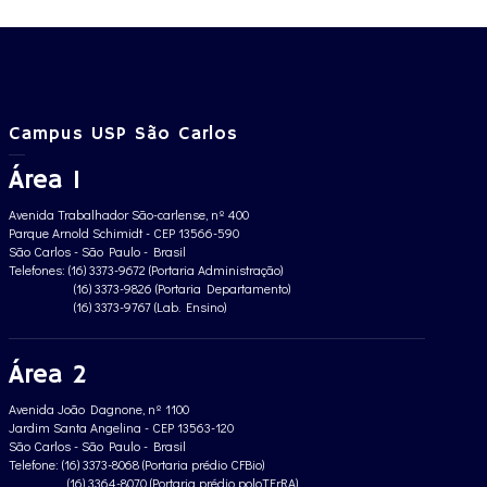
Campus USP São Carlos
Área 1
Avenida Trabalhador São-carlense, nº 400
Parque Arnold Schimidt - CEP 13566-590
São Carlos - São Paulo - Brasil
Telefones: (16) 3373-9672 (Portaria Administração)
(16) 3373-9826 (Portaria Departamento)
(16) 3373-9767 (Lab. Ensino)
Área 2
Avenida João Dagnone, nº 1100
Jardim Santa Angelina - CEP 13563-120
São Carlos - São Paulo - Brasil
Telefone: (16) 3373-8068 (Portaria prédio CFBio)
(16) 3364-8070 (Portaria prédio poloTErRA)