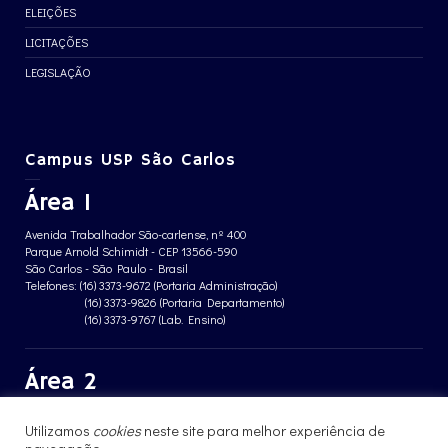
ELEIÇÕES
LICITAÇÕES
LEGISLAÇÃO
Campus USP São Carlos
Área 1
Avenida Trabalhador São-carlense, nº 400
Parque Arnold Schimidt - CEP 13566-590
São Carlos - São Paulo - Brasil
Telefones: (16) 3373-9672 (Portaria Administração)
(16) 3373-9826 (Portaria Departamento)
(16) 3373-9767 (Lab. Ensino)
Área 2
Avenida João Dagnone, nº 1100
Utilizamos
cookies
neste site para melhor experiência de
Jardim Santa Angelina - CEP 13563-120
São Carlos - São Paulo - Brasil