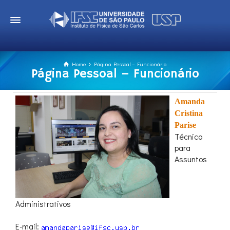
Home
Página Pessoal – Funcionário
Página Pessoal – Funcionário
Amanda
Cristina
Parise
Técnico
para
Assuntos
Administrativos
E-mail: