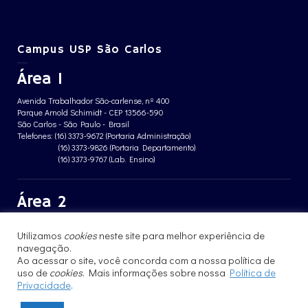
Campus USP São Carlos
Área 1
Avenida Trabalhador São-carlense, nº 400
Parque Arnold Schimidt - CEP 13566-590
São Carlos - São Paulo - Brasil
Telefones: (16) 3373-9672 (Portaria Administração)
(16) 3373-9826 (Portaria Departamento)
(16) 3373-9767 (Lab. Ensino)
Área 2
Avenida João Dagnone, nº 1100
Utilizamos
cookies
neste site para melhor experiência de
Jardim Santa Angelina - CEP 13563-120
São Carlos - São Paulo - Brasil
navegação.
Telefone: (16) 3373-8068 (Portaria prédio CFBio)
Ao acessar o site, você concorda com a nossa política de
(16) 3364-8070 (Portaria prédio poloTErRA)
uso de
cookies
. Mais informações sobre nossa
Política de
Privacidade
.