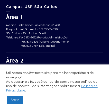
Campus USP São Carlos
Área 1
Avenida Trabalhador São-carlense, nº 400
Parque Arnold Schimidt - CEP 13566-590
São Carlos - São Paulo - Brasil
Telefones: (16) 3373-9672 (Portaria Administração)
(16) 3373-9826 (Portaria Departamento)
(16) 3373-9767 (Lab. Ensino)
Área 2
Avenida João Dagnone, nº 1100
Utilizamos
cookies
neste site para melhor experiência de
Jardim Santa Angelina - CEP 13563-120
São Carlos - São Paulo - Brasil
navegação.
Telefone: (16) 3373-8068 (Portaria prédio CFBio)
Ao acessar o site, você concorda com a nossa política de
(16) 3364-8070 (Portaria prédio poloTErRA)
uso de
cookies
. Mais informações sobre nossa
Política de
Privacidade
.
Aceito
© 2017 - 2023 | Instituto de Física de São Carlos